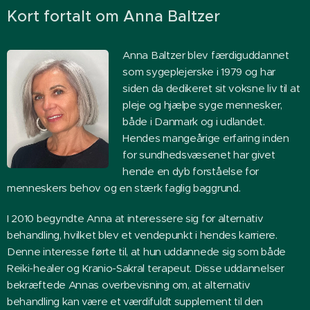
Kort fortalt om Anna Baltzer
Anna Baltzer blev færdiguddannet
som sygeplejerske i 1979 og har
siden da dedikeret sit voksne liv til at
pleje og hjælpe syge mennesker,
både i Danmark og i udlandet.
Hendes mangeårige erfaring inden
for sundhedsvæsenet har givet
hende en dyb forståelse for
menneskers behov og en stærk faglig baggrund.
I 2010 begyndte Anna at interessere sig for alternativ
behandling, hvilket blev et vendepunkt i hendes karriere.
Denne interesse førte til, at hun uddannede sig som både
Reiki-healer og Kranio-Sakral terapeut. Disse uddannelser
bekræftede Annas overbevisning om, at alternativ
behandling kan være et værdifuldt supplement til den